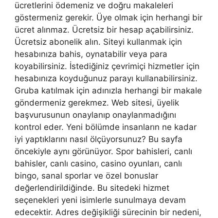
ücretlerini ödemeniz ve doğru makaleleri
göstermeniz gerekir. Üye olmak için herhangi bir
ücret alınmaz. Ücretsiz bir hesap açabilirsiniz.
Ücretsiz abonelik alın. Siteyi kullanmak için
hesabınıza bahis, oynatabilir veya para
koyabilirsiniz. İstediğiniz çevrimiçi hizmetler için
hesabınıza koyduğunuz parayı kullanabilirsiniz.
Gruba katılmak için adınızla herhangi bir makale
göndermeniz gerekmez. Web sitesi, üyelik
başvurusunun onaylanıp onaylanmadığını
kontrol eder. Yeni bölümde insanların ne kadar
iyi yaptıklarını nasıl ölçüyorsunuz? Bu sayfa
öncekiyle aynı görünüyor. Spor bahisleri, canlı
bahisler, canlı casino, casino oyunları, canlı
bingo, sanal sporlar ve özel bonuslar
değerlendirildiğinde. Bu sitedeki hizmet
seçenekleri yeni isimlerle sunulmaya devam
edecektir. Adres değişikliği sürecinin bir nedeni,