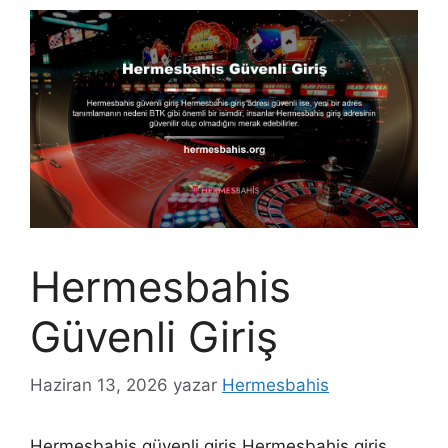
Hermesbahis
Güvenli Giriş
Haziran 13, 2026
yazar
Hermesbahis
Hermesbahis güvenli giriş Hermesbahis giriş