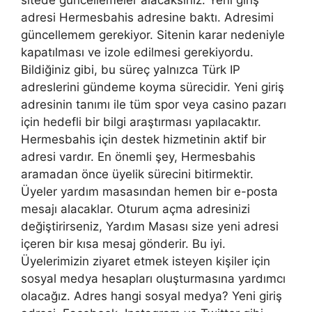
sitede güncellemeler alacaksınız. Yeni giriş
adresi Hermesbahis adresine baktı. Adresimi
güncellemem gerekiyor. Sitenin karar nedeniyle
kapatılması ve izole edilmesi gerekiyordu.
Bildiğiniz gibi, bu süreç yalnızca Türk IP
adreslerini gündeme koyma sürecidir. Yeni giriş
adresinin tanımı ile tüm spor veya casino pazarı
için hedefli bir bilgi araştırması yapılacaktır.
Hermesbahis için destek hizmetinin aktif bir
adresi vardır. En önemli şey, Hermesbahis
aramadan önce üyelik sürecini bitirmektir.
Üyeler yardım masasından hemen bir e-posta
mesajı alacaklar. Oturum açma adresinizi
değiştirirseniz, Yardım Masası size yeni adresi
içeren bir kısa mesaj gönderir. Bu iyi.
Üyelerimizin ziyaret etmek isteyen kişiler için
sosyal medya hesapları oluşturmasına yardımcı
olacağız. Adres hangi sosyal medya? Yeni giriş