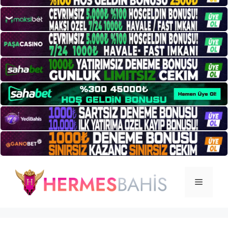
İçeriğe
atla
Menü