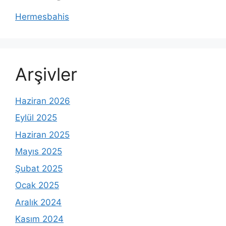
Hermesbahis
Arşivler
Haziran 2026
Eylül 2025
Haziran 2025
Mayıs 2025
Şubat 2025
Ocak 2025
Aralık 2024
Kasım 2024