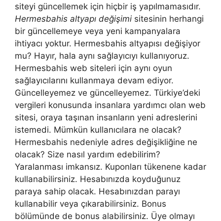
siteyi güncellemek için hiçbir iş yapılmamasıdır.
Hermesbahis altyapı değişimi
sitesinin herhangi
bir güncellemeye veya yeni kampanyalara
ihtiyacı yoktur. Hermesbahis altyapısı değişiyor
mu? Hayır, hala aynı sağlayıcıyı kullanıyoruz.
Hermesbahis web siteleri için aynı oyun
sağlayıcılarını kullanmaya devam ediyor.
Güncelleyemez ve güncelleyemez. Türkiye’deki
vergileri konusunda insanlara yardımcı olan web
sitesi, oraya taşınan insanların yeni adreslerini
istemedi. Mümkün kullanıcılara ne olacak?
Hermesbahis nedeniyle adres değişikliğine ne
olacak? Size nasıl yardım edebilirim?
Yaralanması imkansız. Kuponları tükenene kadar
kullanabilirsiniz. Hesabınızda koyduğunuz
paraya sahip olacak. Hesabınızdan parayı
kullanabilir veya çıkarabilirsiniz. Bonus
bölümünde de bonus alabilirsiniz. Üye olmayı