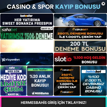
×
HERMESBAHİS GİRİŞ İÇİN TIKLAYINIZ!