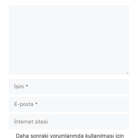
Yorum
İsim
E-
posta
İnternet
sitesi
Daha sonraki yorumlarımda kullanılması için