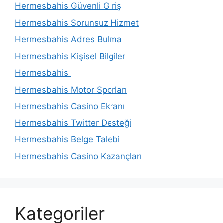
Hermesbahis Güvenli Giriş
Hermesbahis Sorunsuz Hizmet
Hermesbahis Adres Bulma
Hermesbahis Kişisel Bilgiler
Hermesbahis
Hermesbahis Motor Sporları
Hermesbahis Casino Ekranı
Hermesbahis Twitter Desteği
Hermesbahis Belge Talebi
Hermesbahis Casino Kazançları
Kategoriler