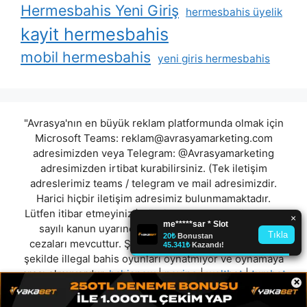
Hermesbahis Yeni Giriş
hermesbahis üyelik
kayit hermesbahis
mobil hermesbahis
yeni giris hermesbahis
"Avrasya'nın en büyük reklam platformunda olmak için
Microsoft Teams:
reklam@avrasyamarketing.com
adresimizden veya Telegram: @Avrasyamarketing
adresimizden irtibat kurabilirsiniz. (Tek iletişim
adreslerimiz teams / telegram ve mail adresimizdir.
Harici hiçbir iletişim adresimiz bulunmamaktadır.
Lütfen itibar etmeyiniz.) Türkiye yasalarına göre 7258
sayılı kanun uyarınca yasa dışı bahis oynamanın
cezaları mevcuttur. Şu an bulunduğunuz site hiç bir
şekilde illegal bahis oyunları oynatmıyor ve oynamaya
aracı olmuyordur.
bahisnow
|
neyine
|
weltbet
|
tumbet
×
|
duobahis
|
pribet
|
pokerklas
|
tumbet
"