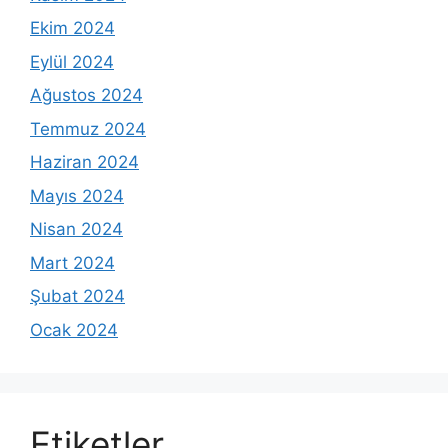
Ekim 2024
Eylül 2024
Ağustos 2024
Temmuz 2024
Haziran 2024
Mayıs 2024
Nisan 2024
Mart 2024
Şubat 2024
Ocak 2024
Etiketler