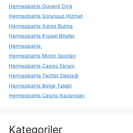
Hermesbahis Güvenli Giriş
Hermesbahis Sorunsuz Hizmet
Hermesbahis Adres Bulma
Hermesbahis Kişisel Bilgiler
Hermesbahis
Hermesbahis Motor Sporları
Hermesbahis Casino Ekranı
Hermesbahis Twitter Desteği
Hermesbahis Belge Talebi
Hermesbahis Casino Kazançları
Kategoriler