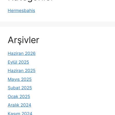
Hermesbahis
Arşivler
Haziran 2026
Eylül 2025
Haziran 2025
Mayıs 2025
Şubat 2025
Ocak 2025
Aralık 2024
Kasım 2024