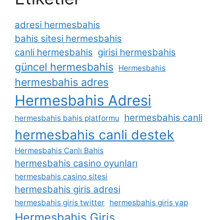
adresi hermesbahis
bahis sitesi hermesbahis
canli hermesbahis
girisi hermesbahis
güncel hermesbahis
Hermesbahis
hermesbahis adres
Hermesbahis Adresi
hermesbahis canli
hermesbahis bahis platformu
hermesbahis canli destek
Hermesbahis Canlı Bahis
hermesbahis casino oyunları
hermesbahis casino sitesi
hermesbahis giris adresi
hermesbahis giris twitter
hermesbahis giris yap
Hermesbahis Giriş