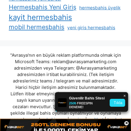
Hermesbahis Yeni Giriş
hermesbahis üyelik
kayit hermesbahis
mobil hermesbahis
yeni giris hermesbahis
"Avrasya'nın en büyük reklam platformunda olmak için
Microsoft Teams:
reklam@avrasyamarketing.com
adresimizden veya Telegram: @Avrasyamarketing
adresimizden irtibat kurabilirsiniz. (Tek iletişim
adreslerimiz teams / telegram ve mail adresimizdir.
Harici hiçbir iletişim adresimiz bulunmamaktadır.
Lütfen itibar etmeyiniz.) Türkiye yasalarına göre 7258
sayılı kanun uyarınca yasa dışı bahis oynamanın
cezaları mevcuttur. Şu an bulunduğunuz site hiç bir
şekilde illegal bahis oyunları oynatmıyor ve oynamaya
aracı olmuyordur.
bahisnow
|
neyine
|
weltbet
|
tumbet
×
|
duobahis
|
pribet
|
pokerklas
|
tumbet
"