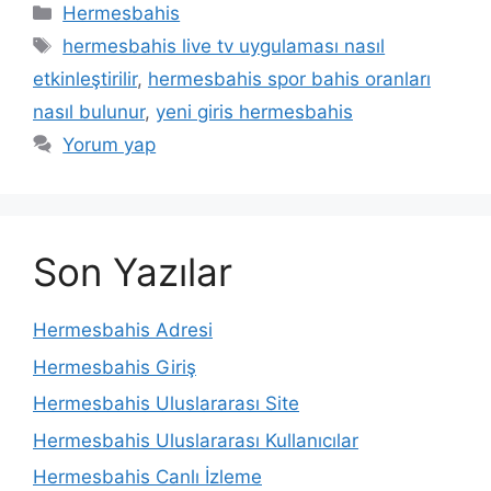
Kategoriler
Hermesbahis
Etiketler
hermesbahis live tv uygulaması nasıl
etkinleştirilir
,
hermesbahis spor bahis oranları
nasıl bulunur
,
yeni giris hermesbahis
Yorum yap
Son Yazılar
Hermesbahis Adresi
Hermesbahis Giriş
Hermesbahis Uluslararası Site
Hermesbahis Uluslararası Kullanıcılar
Hermesbahis Canlı İzleme