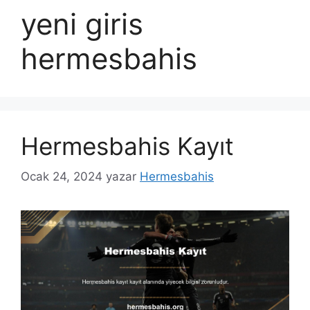
yeni giris
hermesbahis
Hermesbahis Kayıt
Ocak 24, 2024
yazar
Hermesbahis