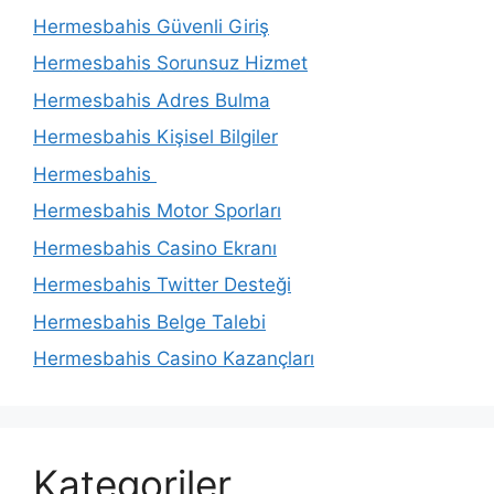
Hermesbahis Güvenli Giriş
Hermesbahis Sorunsuz Hizmet
Hermesbahis Adres Bulma
Hermesbahis Kişisel Bilgiler
Hermesbahis
Hermesbahis Motor Sporları
Hermesbahis Casino Ekranı
Hermesbahis Twitter Desteği
Hermesbahis Belge Talebi
Hermesbahis Casino Kazançları
Kategoriler