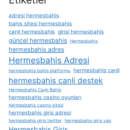
adresi hermesbahis
bahis sitesi hermesbahis
canli hermesbahis
girisi hermesbahis
güncel hermesbahis
Hermesbahis
hermesbahis adres
Hermesbahis Adresi
hermesbahis canli
hermesbahis bahis platformu
hermesbahis canli destek
Hermesbahis Canlı Bahis
hermesbahis casino oyunları
hermesbahis casino sitesi
hermesbahis giris adresi
hermesbahis giris twitter
hermesbahis giris yap
Hermesbahis Giriş