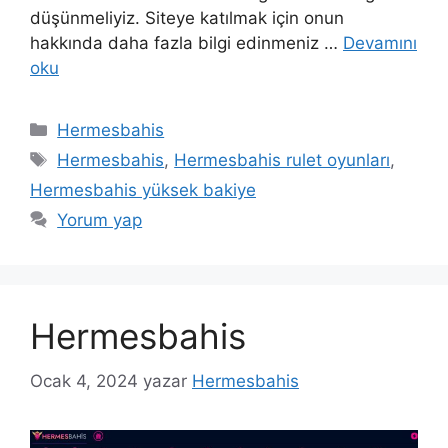
düşünmeliyiz. Siteye katılmak için onun
hakkında daha fazla bilgi edinmeniz …
Devamını
oku
Kategoriler
Hermesbahis
Etiketler
Hermesbahis
,
Hermesbahis rulet oyunları
,
Hermesbahis yüksek bakiye
Yorum yap
Hermesbahis
Ocak 4, 2024
yazar
Hermesbahis