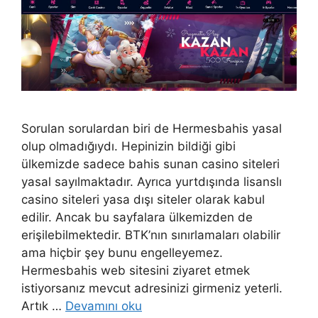
Sorulan sorulardan biri de Hermesbahis yasal
olup olmadığıydı. Hepinizin bildiği gibi
ülkemizde sadece bahis sunan casino siteleri
yasal sayılmaktadır. Ayrıca yurtdışında lisanslı
casino siteleri yasa dışı siteler olarak kabul
edilir. Ancak bu sayfalara ülkemizden de
erişilebilmektedir. BTK’nın sınırlamaları olabilir
ama hiçbir şey bunu engelleyemez.
Hermesbahis web sitesini ziyaret etmek
istiyorsanız mevcut adresinizi girmeniz yeterli.
Artık …
Devamını oku