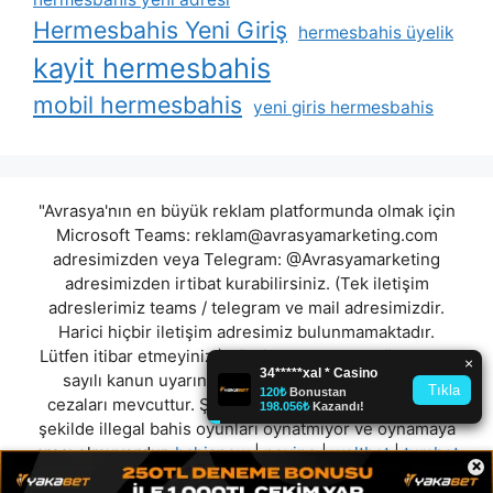
Hermesbahis Yeni Giriş
hermesbahis üyelik
kayit hermesbahis
mobil hermesbahis
yeni giris hermesbahis
"Avrasya'nın en büyük reklam platformunda olmak için
Microsoft Teams:
reklam@avrasyamarketing.com
adresimizden veya Telegram: @Avrasyamarketing
adresimizden irtibat kurabilirsiniz. (Tek iletişim
adreslerimiz teams / telegram ve mail adresimizdir.
Harici hiçbir iletişim adresimiz bulunmamaktadır.
Lütfen itibar etmeyiniz.) Türkiye yasalarına göre 7258
sayılı kanun uyarınca yasa dışı bahis oynamanın
cezaları mevcuttur. Şu an bulunduğunuz site hiç bir
şekilde illegal bahis oyunları oynatmıyor ve oynamaya
aracı olmuyordur.
bahisnow
|
neyine
|
weltbet
|
tumbet
×
|
duobahis
|
pribet
|
pokerklas
|
tumbet
"