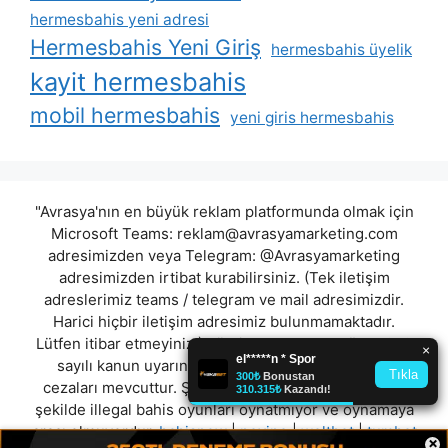
hermesbahis yeni adresi
Hermesbahis Yeni Giriş
hermesbahis üyelik
kayit hermesbahis
mobil hermesbahis
yeni giris hermesbahis
"Avrasya'nın en büyük reklam platformunda olmak için
Microsoft Teams:
reklam@avrasyamarketing.com
adresimizden veya Telegram: @Avrasyamarketing
adresimizden irtibat kurabilirsiniz. (Tek iletişim
adreslerimiz teams / telegram ve mail adresimizdir.
Harici hiçbir iletişim adresimiz bulunmamaktadır.
Lütfen itibar etmeyiniz.) Türkiye yasalarına göre 7258
sayılı kanun uyarınca yasa dışı bahis oynamanın
cezaları mevcuttur. Şu an bulunduğunuz site hiç bir
şekilde illegal bahis oyunları oynatmıyor ve oynamaya
aracı olmuyordur.
bahisnow
|
neyine
|
weltbet
|
tumbet
×