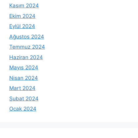
Kasım 2024
Ekim 2024
Eylül 2024
Ağustos 2024
Temmuz 2024
Haziran 2024
Mayıs 2024
Nisan 2024
Mart 2024
Şubat 2024
Ocak 2024