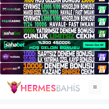
İçeriğe
atla
Menü