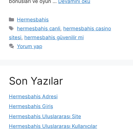
bonusları ve oyun …
Devamını oku
Kategoriler
Hermesbahis
Etiketler
hermesbahis canli
,
hermesbahis casino
sitesi
,
hermesbahis güvenilir mi
Yorum yap
Son Yazılar
Hermesbahis Adresi
Hermesbahis Giriş
Hermesbahis Uluslararası Site
Hermesbahis Uluslararası Kullanıcılar