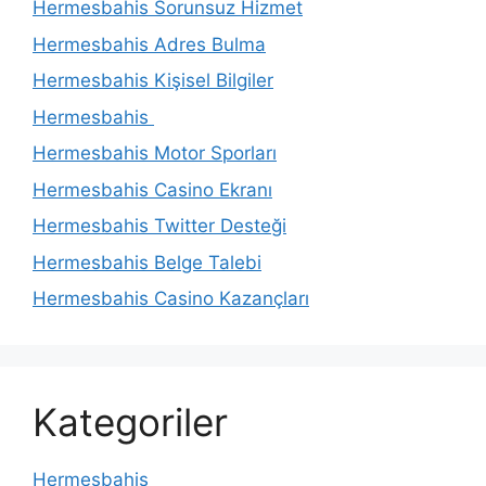
Hermesbahis Sorunsuz Hizmet
Hermesbahis Adres Bulma
Hermesbahis Kişisel Bilgiler
Hermesbahis
Hermesbahis Motor Sporları
Hermesbahis Casino Ekranı
Hermesbahis Twitter Desteği
Hermesbahis Belge Talebi
Hermesbahis Casino Kazançları
Kategoriler
Hermesbahis