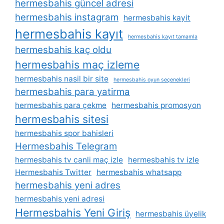
hermesbahis güncel adresi
hermesbahis instagram
hermesbahis kayit
hermesbahis kayıt
hermesbahis kayıt tamamla
hermesbahis kaç oldu
hermesbahis maç izleme
hermesbahis nasil bir site
hermesbahis oyun seçenekleri
hermesbahis para yatirma
hermesbahis para çekme
hermesbahis promosyon
hermesbahis sitesi
hermesbahis spor bahisleri
Hermesbahis Telegram
hermesbahis tv canli maç izle
hermesbahis tv izle
Hermesbahis Twitter
hermesbahis whatsapp
hermesbahis yeni adres
hermesbahis yeni adresi
Hermesbahis Yeni Giriş
hermesbahis üyelik