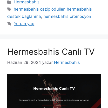
Kategoriler
Hermesbahis
Etiketler
hermesbahis cazip ödüller
,
hermesbahis
destek bağlanma
,
hermesbahis promosyon
Yorum yap
Hermesbahis Canlı TV
Haziran 29, 2024
yazar
Hermesbahis