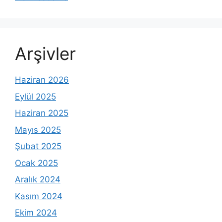
Arşivler
Haziran 2026
Eylül 2025
Haziran 2025
Mayıs 2025
Şubat 2025
Ocak 2025
Aralık 2024
Kasım 2024
Ekim 2024