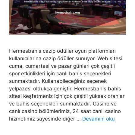
Hermesbahis cazip ödüller oyun platformları
kullanıcılarına cazip ödüller sunuyor. Web sitesi
cuma, cumartesi ve pazar günleri çok çeşitli
spor etkinlikleri için canlı bahis seçenekleri
sunmaktadır. Kullanabileceğiniz seçenek
yelpazesi oldukça geniştir. Hermesbahis bahis
sitesi keşfetmeniz için çok çeşitli yüksek oranlar
ve bahis seçenekleri sunmaktadır. Casino ve
canlı casino bölümlerimiz, 24 saat canlı casino
hizmetimiz sayesinde diğer …
Devamını oku