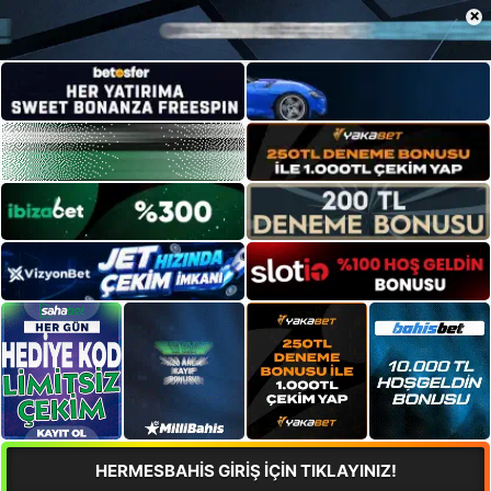
×
HERMESBAHİS GİRİŞ İÇİN TIKLAYINIZ!