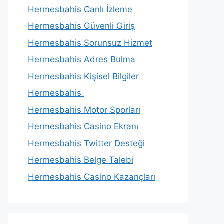
Hermesbahis Canlı İzleme
Hermesbahis Güvenli Giriş
Hermesbahis Sorunsuz Hizmet
Hermesbahis Adres Bulma
Hermesbahis Kişisel Bilgiler
Hermesbahis
Hermesbahis Motor Sporları
Hermesbahis Casino Ekranı
Hermesbahis Twitter Desteği
Hermesbahis Belge Talebi
Hermesbahis Casino Kazançları