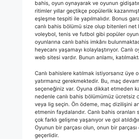
bahis, oyun oynayarak ve oyunun gidişatı
ritimler yıllar geçtikçe popülerlik kazanmı
eşleşme tespiti ile yapılmalıdır. Bonus g
canlı bahis bölümü size olup bitenleri net b
voleybol, tenis ve futbol gibi popüler oyun
oyunlarına canlı bahis imkânı bulunmaktad
heyecanı yaşamayı kolaylaştırıyor. Canlı 
web sitesi vardır. Bunun anlamı, katılmak
Canlı bahislere katılmak istiyorsanız üye 
yatırmanız gerekmektedir. Bu, maç devam e
seçeneğiniz var. Oyuna dikkat etmeden k
nedenle canlı bahis bölümümüz ücretsiz can
veya lig seçin. Ön ödeme, maç dizilişini an
etmenin faydalarıdır. Canlı bahis oranları 
çok farklı gelişme yaşanıyor ve gol atıldığın
Oyunun bir parçası olun, onun bir parçası 
geçerlidir.