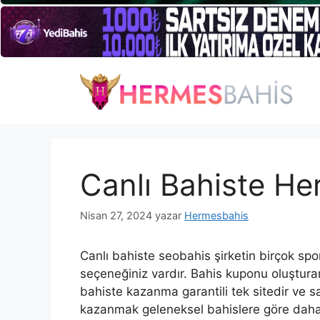
İçeriğe
atla
Canlı Bahiste H
Nisan 27, 2024
yazar
Hermesbahis
Canlı bahiste seobahis şirketin birçok spo
seçeneğiniz vardır. Bahis kuponu oluştura
bahiste kazanma garantili tek sitedir ve sa
kazanmak geleneksel bahislere göre daha k