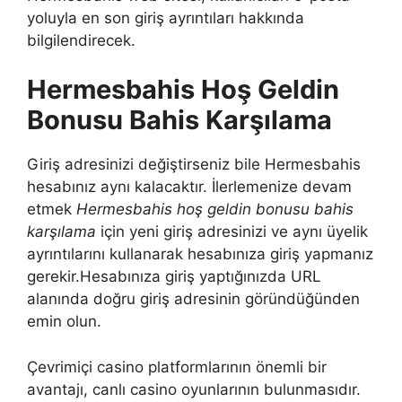
yoluyla en son giriş ayrıntıları hakkında
bilgilendirecek.
Hermesbahis Hoş Geldin
Bonusu Bahis Karşılama
Giriş adresinizi değiştirseniz bile Hermesbahis
hesabınız aynı kalacaktır. İlerlemenize devam
etmek
Hermesbahis hoş geldin bonusu bahis
karşılama
için yeni giriş adresinizi ve aynı üyelik
ayrıntılarını kullanarak hesabınıza giriş yapmanız
gerekir.Hesabınıza giriş yaptığınızda URL
alanında doğru giriş adresinin göründüğünden
emin olun.
Çevrimiçi casino platformlarının önemli bir
avantajı, canlı casino oyunlarının bulunmasıdır.