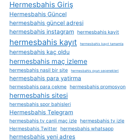
Hermesbahis Giriş
Hermesbahis Güncel
hermesbahis güncel adresi
hermesbahis instagram
hermesbahis kayit
hermesbahis kayıt
hermesbahis kayıt tamamla
hermesbahis kaç oldu
hermesbahis maç izleme
hermesbahis nasil bir site
hermesbahis oyun seçenekleri
hermesbahis para yatirma
hermesbahis para çekme
hermesbahis promosyon
hermesbahis sitesi
hermesbahis spor bahisleri
Hermesbahis Telegram
hermesbahis tv canli maç izle
hermesbahis tv izle
Hermesbahis Twitter
hermesbahis whatsapp
hermesbahis yeni adres