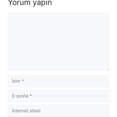
Yorum yapın
Yorum
İsim
E-
posta
İnternet
sitesi