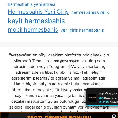
hermesbahis yeni adresi
Hermesbahis Yeni Giriş
hermesbahis üyelik
kayit hermesbahis
mobil hermesbahis
yeni giris hermesbahis
"Avrasya'nın en büyük reklam platformunda olmak için
Microsoft Teams:
reklam@avrasyamarketing.com
adresimizden veya Telegram: @Avrasyamarketing
adresimizden irtibat kurabilirsiniz. (Tek iletişim
adreslerimiz teams / telegram ve mail adresimizdir.
Harici hiçbir iletişim adresimiz bulunmamaktadır.
Lütfen itibar etmeyiniz.) Türkiye yasalarına göre 7258
sayılı kanun uyarınca yasa dışı bahis oynamanın
cezaları mevcuttur. Şu an bulunduğunuz site hiç bir
şekilde illegal bahis oyunları oynatmıyor ve oynamaya
aracı olmuyordur.
bahisnow
|
neyine
|
weltbet
|
tumbet
×