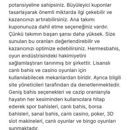
potansiyeline sahipsiniz. Büyüleyici kuponlar
tasarlayarak önemli miktarda ilgi çekebilir ve
kazancınızı artırabilirsiniz. Ana takımı
kuponunuza dahil etme seçeneğiniz vardır.
Çünkü takımın başarı şansı daha yüksek. Size
sunulan bu oranları değerlendirebilir ve
kazancınızı optimize edebilirsiniz. Hermesbahis,
oyun endüstrisindeki hakimiyetini
sağlamlaştıran tanınmış bir şirkettir. Lisanslı
canlı bahis ve casino oyunları için
kullanılabilecek mekanlardan biridir. Ayrıca bilgili
site yöneticileri tarafından da denetlenmektedir.
Geniş bahis seçenekleri ve cazip oranlarıyla
hayatın her kesiminden kullanıcılara hitap
ederek spor bahisleri, canlı bahis, borsa
bahisleri, sanal bahis, canlı casino, poker, 3D
slot makineleri, canlı oyunlar ve bingo oyunları
sunmaktadır.