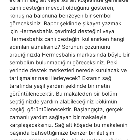
ekranın sağ alt veya sol alt köşesinde genellikle
canlı desteğin mevcut olduğunu gösteren,
konuşma balonuna benzeyen bir sembol
göreceksiniz. Rapor şeklinde şikayet yazmak
için Hermesbahis çevrimiçi desteğini veya
Hermesbahis canlı desteğini kullanırken hangi
adımları atmalısınız? Sorunun çözümünü
aradığınızda Hermesbahis markasında böyle bir
sembolün bulunmadığını göreceksiniz. Peki
yerinde destek merkezleri nerede kurulacak ve
tartışmalar nasıl ilerleyecek? Ekranın sağ
tarafında yeşil yardım şeklinde bir metin
görüntülenecektir. Bu makaleden bir bölüm
seçtiğinizde yardım alabileceğiniz bölümün
başlığı görüntülenecektir. Başlangıçta, gerçek
zamanlı yardım sağlayan bir makaleyle
karşılaşacaksınız. Sağ alt köşede bu makalenin
başında bahsettiğimize benzer bir iletişim