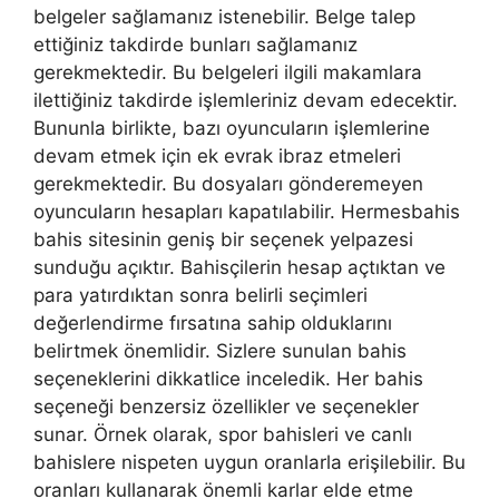
belgeler sağlamanız istenebilir. Belge talep
ettiğiniz takdirde bunları sağlamanız
gerekmektedir. Bu belgeleri ilgili makamlara
ilettiğiniz takdirde işlemleriniz devam edecektir.
Bununla birlikte, bazı oyuncuların işlemlerine
devam etmek için ek evrak ibraz etmeleri
gerekmektedir. Bu dosyaları gönderemeyen
oyuncuların hesapları kapatılabilir. Hermesbahis
bahis sitesinin geniş bir seçenek yelpazesi
sunduğu açıktır. Bahisçilerin hesap açtıktan ve
para yatırdıktan sonra belirli seçimleri
değerlendirme fırsatına sahip olduklarını
belirtmek önemlidir. Sizlere sunulan bahis
seçeneklerini dikkatlice inceledik. Her bahis
seçeneği benzersiz özellikler ve seçenekler
sunar. Örnek olarak, spor bahisleri ve canlı
bahislere nispeten uygun oranlarla erişilebilir. Bu
oranları kullanarak önemli karlar elde etme