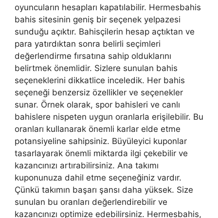
oyuncuların hesapları kapatılabilir. Hermesbahis
bahis sitesinin geniş bir seçenek yelpazesi
sunduğu açıktır. Bahisçilerin hesap açtıktan ve
para yatırdıktan sonra belirli seçimleri
değerlendirme fırsatına sahip olduklarını
belirtmek önemlidir. Sizlere sunulan bahis
seçeneklerini dikkatlice inceledik. Her bahis
seçeneği benzersiz özellikler ve seçenekler
sunar. Örnek olarak, spor bahisleri ve canlı
bahislere nispeten uygun oranlarla erişilebilir. Bu
oranları kullanarak önemli karlar elde etme
potansiyeline sahipsiniz. Büyüleyici kuponlar
tasarlayarak önemli miktarda ilgi çekebilir ve
kazancınızı artırabilirsiniz. Ana takımı
kuponunuza dahil etme seçeneğiniz vardır.
Çünkü takımın başarı şansı daha yüksek. Size
sunulan bu oranları değerlendirebilir ve
kazancınızı optimize edebilirsiniz. Hermesbahis,