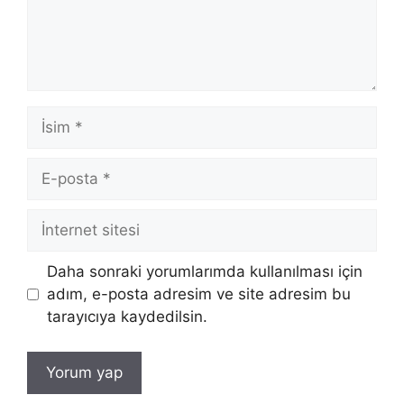
İsim
E-
posta
İnternet
sitesi
Daha sonraki yorumlarımda kullanılması için
adım, e-posta adresim ve site adresim bu
tarayıcıya kaydedilsin.