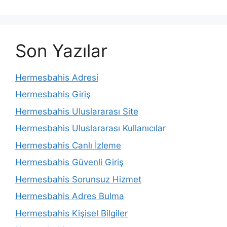
Son Yazılar
Hermesbahis Adresi
Hermesbahis Giriş
Hermesbahis Uluslararası Site
Hermesbahis Uluslararası Kullanıcılar
Hermesbahis Canlı İzleme
Hermesbahis Güvenli Giriş
Hermesbahis Sorunsuz Hizmet
Hermesbahis Adres Bulma
Hermesbahis Kişisel Bilgiler