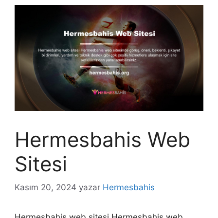
Hermesbahis Web
Sitesi
Kasım 20, 2024
yazar
Hermesbahis
Hermesbahis web sitesi Hermesbahis web