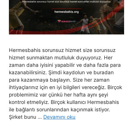
Hermesbahis sorunsuz hizmet size sorunsuz
hizmet sunmaktan mutluluk duyuyoruz. Her
zaman daha iyisini yapabilir ve daha fazla para
kazanabilirsiniz. Şimdi kaydolun ve buradan
para kazanmaya başlayın. Size her zaman
ihtiyaçlarınız için en iyi bilgileri vereceğiz. Birçok
problemimiz var çünkü her hafta aynı şeyi
kontrol etmeliyiz. Birçok kullanıcı Hermesbahis
ile bağlantı sorunlarından kaçınmak istiyor.
Şirket bunu …
Devamını oku