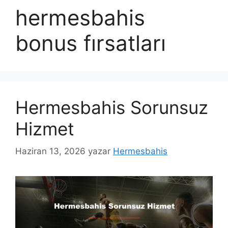
hermesbahis
bonus fırsatları
Hermesbahis Sorunsuz
Hizmet
Haziran 13, 2026
yazar
Hermesbahis