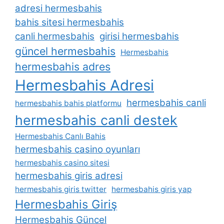
adresi hermesbahis
bahis sitesi hermesbahis
canli hermesbahis
girisi hermesbahis
güncel hermesbahis
Hermesbahis
hermesbahis adres
Hermesbahis Adresi
hermesbahis canli
hermesbahis bahis platformu
hermesbahis canli destek
Hermesbahis Canlı Bahis
hermesbahis casino oyunları
hermesbahis casino sitesi
hermesbahis giris adresi
hermesbahis giris twitter
hermesbahis giris yap
Hermesbahis Giriş
Hermesbahis Güncel