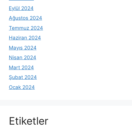
Eylül 2024
Ağustos 2024
Temmuz 2024
Haziran 2024
Mayıs 2024
Nisan 2024
Mart 2024
Şubat 2024
Ocak 2024
Etiketler