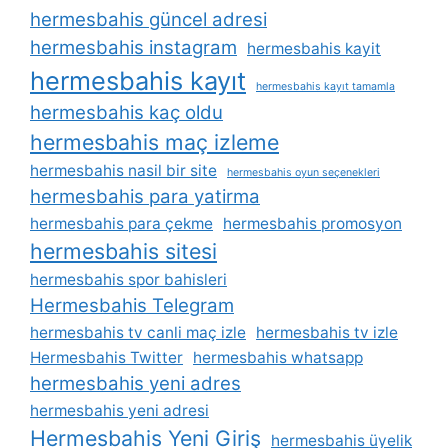
hermesbahis güncel adresi
hermesbahis instagram
hermesbahis kayit
hermesbahis kayıt
hermesbahis kayıt tamamla
hermesbahis kaç oldu
hermesbahis maç izleme
hermesbahis nasil bir site
hermesbahis oyun seçenekleri
hermesbahis para yatirma
hermesbahis para çekme
hermesbahis promosyon
hermesbahis sitesi
hermesbahis spor bahisleri
Hermesbahis Telegram
hermesbahis tv canli maç izle
hermesbahis tv izle
Hermesbahis Twitter
hermesbahis whatsapp
hermesbahis yeni adres
hermesbahis yeni adresi
Hermesbahis Yeni Giriş
hermesbahis üyelik