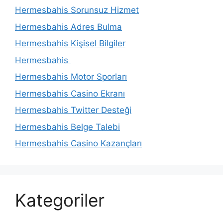
Hermesbahis Sorunsuz Hizmet
Hermesbahis Adres Bulma
Hermesbahis Kişisel Bilgiler
Hermesbahis
Hermesbahis Motor Sporları
Hermesbahis Casino Ekranı
Hermesbahis Twitter Desteği
Hermesbahis Belge Talebi
Hermesbahis Casino Kazançları
Kategoriler