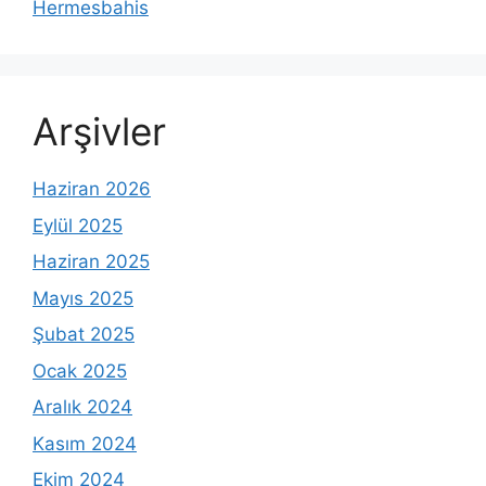
Hermesbahis
Arşivler
Haziran 2026
Eylül 2025
Haziran 2025
Mayıs 2025
Şubat 2025
Ocak 2025
Aralık 2024
Kasım 2024
Ekim 2024