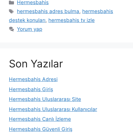
Kategoriler
Hermesbahis
Etiketler
hermesbahis adres bulma
,
hermesbahis
destek konuları
,
hermesbahis tv izle
Yorum yap
Son Yazılar
Hermesbahis Adresi
Hermesbahis Giriş
Hermesbahis Uluslararası Site
Hermesbahis Uluslararası Kullanıcılar
Hermesbahis Canlı İzleme
Hermesbahis Güvenli Giriş