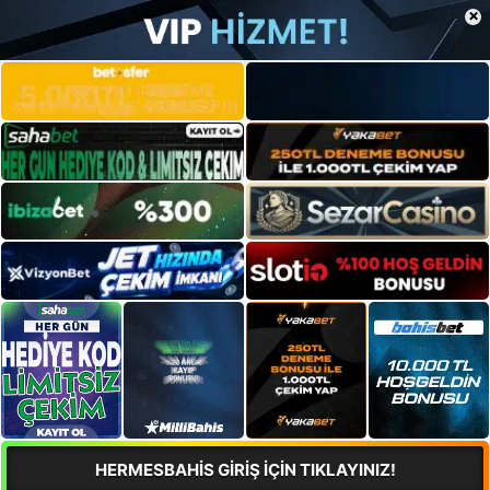
×
HERMESBAHİS GİRİŞ İÇİN TIKLAYINIZ!