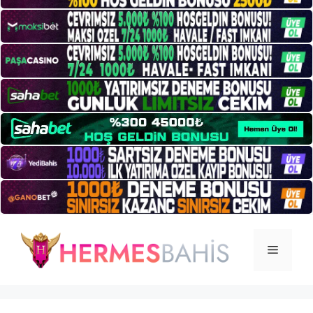
İçeriğe
atla
Menü