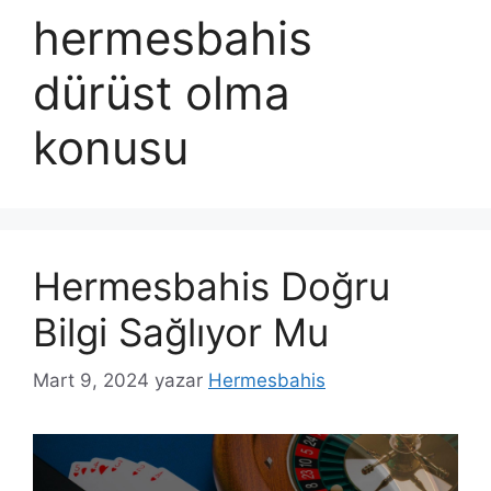
hermesbahis
dürüst olma
konusu
Hermesbahis Doğru
Bilgi Sağlıyor Mu
Mart 9, 2024
yazar
Hermesbahis