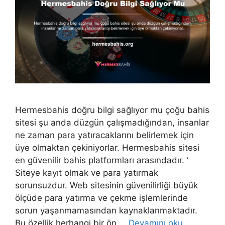
Hermesbahis doğru bilgi sağlıyor mu çoğu bahis
sitesi şu anda düzgün çalışmadığından, insanlar
ne zaman para yatıracaklarını belirlemek için
üye olmaktan çekiniyorlar. Hermesbahis sitesi
en güvenilir bahis platformları arasındadır. ‘
Siteye kayıt olmak ve para yatırmak
sorunsuzdur. Web sitesinin güvenilirliği büyük
ölçüde para yatırma ve çekme işlemlerinde
sorun yaşanmamasından kaynaklanmaktadır.
Bu özellik herhangi bir ön …
Devamını oku