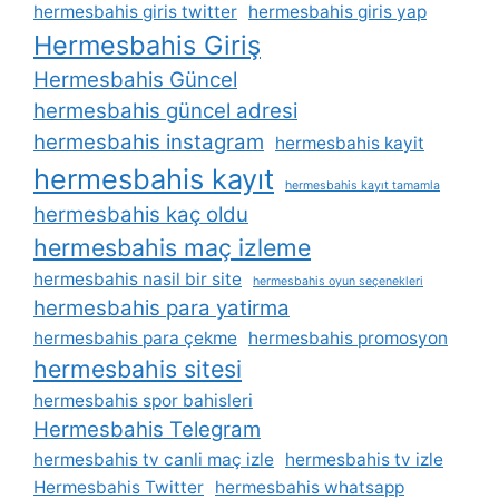
hermesbahis giris twitter
hermesbahis giris yap
Hermesbahis Giriş
Hermesbahis Güncel
hermesbahis güncel adresi
hermesbahis instagram
hermesbahis kayit
hermesbahis kayıt
hermesbahis kayıt tamamla
hermesbahis kaç oldu
hermesbahis maç izleme
hermesbahis nasil bir site
hermesbahis oyun seçenekleri
hermesbahis para yatirma
hermesbahis para çekme
hermesbahis promosyon
hermesbahis sitesi
hermesbahis spor bahisleri
Hermesbahis Telegram
hermesbahis tv canli maç izle
hermesbahis tv izle
Hermesbahis Twitter
hermesbahis whatsapp