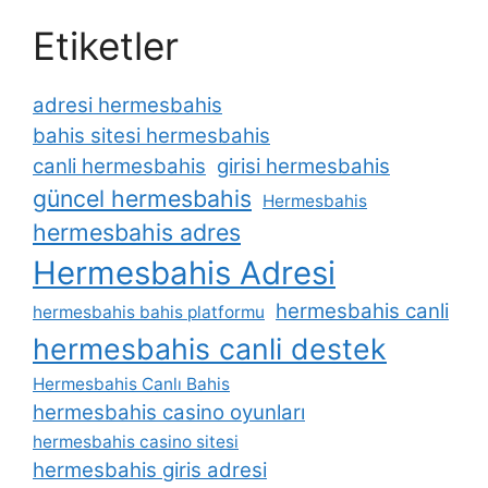
Etiketler
adresi hermesbahis
bahis sitesi hermesbahis
canli hermesbahis
girisi hermesbahis
güncel hermesbahis
Hermesbahis
hermesbahis adres
Hermesbahis Adresi
hermesbahis canli
hermesbahis bahis platformu
hermesbahis canli destek
Hermesbahis Canlı Bahis
hermesbahis casino oyunları
hermesbahis casino sitesi
hermesbahis giris adresi