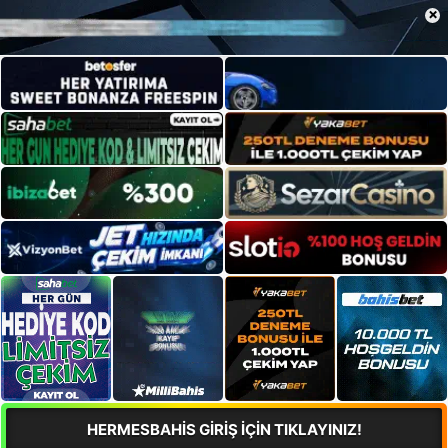
×
HERMESBAHİS GİRİŞ İÇİN TIKLAYINIZ!