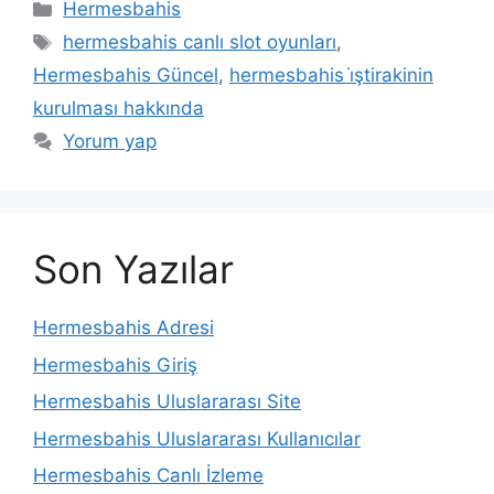
Kategoriler
Hermesbahis
Etiketler
hermesbahis canlı slot oyunları
,
Hermesbahis Güncel
,
hermesbahis i̇ştirakinin
kurulması hakkında
Yorum yap
Son Yazılar
Hermesbahis Adresi
Hermesbahis Giriş
Hermesbahis Uluslararası Site
Hermesbahis Uluslararası Kullanıcılar
Hermesbahis Canlı İzleme