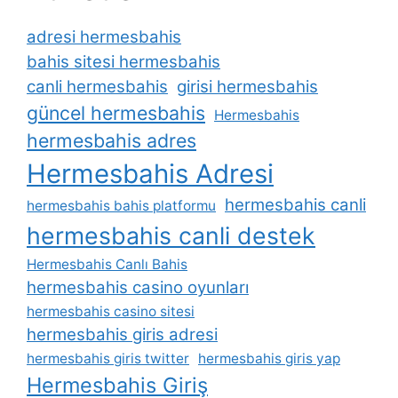
adresi hermesbahis
bahis sitesi hermesbahis
canli hermesbahis
girisi hermesbahis
güncel hermesbahis
Hermesbahis
hermesbahis adres
Hermesbahis Adresi
hermesbahis canli
hermesbahis bahis platformu
hermesbahis canli destek
Hermesbahis Canlı Bahis
hermesbahis casino oyunları
hermesbahis casino sitesi
hermesbahis giris adresi
hermesbahis giris twitter
hermesbahis giris yap
Hermesbahis Giriş