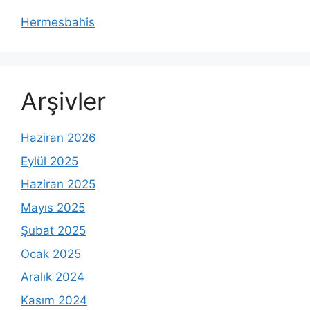
Hermesbahis
Arşivler
Haziran 2026
Eylül 2025
Haziran 2025
Mayıs 2025
Şubat 2025
Ocak 2025
Aralık 2024
Kasım 2024