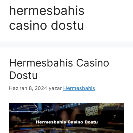
hermesbahis
casino dostu
Hermesbahis Casino
Dostu
Haziran 8, 2024
yazar
Hermesbahis