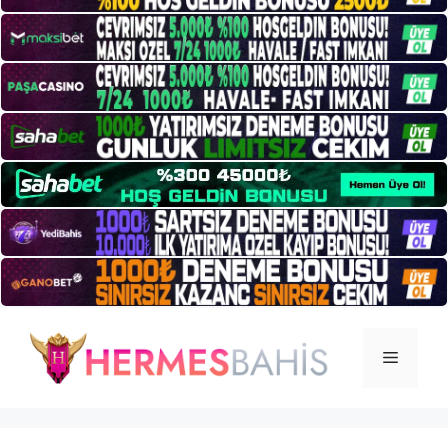
İçeriğe
atla
Menü