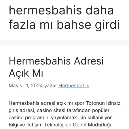
hermesbahis daha
fazla mı bahse girdi
Hermesbahis Adresi
Açık Mı
Mayıs 11, 2024
yazar
Hermesbahis
Hermesbahis adresi açık mı spor Totonun izinsiz
giriş adresi, casino sitesi tarafından popüler
casino programını yayınlamak için kullanılıyor.
Bilgi ve İletişim Teknolojileri Genel Müdürlüğü