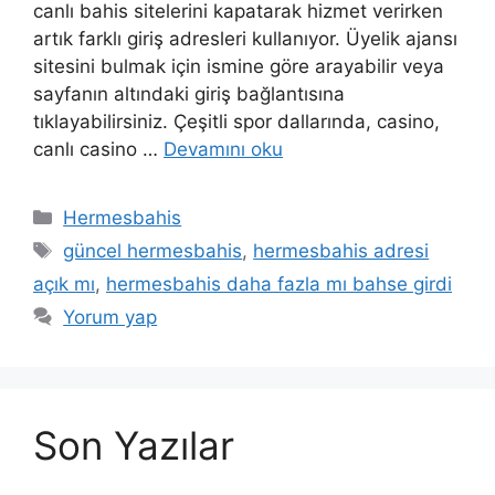
canlı bahis sitelerini kapatarak hizmet verirken
artık farklı giriş adresleri kullanıyor. Üyelik ajansı
sitesini bulmak için ismine göre arayabilir veya
sayfanın altındaki giriş bağlantısına
tıklayabilirsiniz. Çeşitli spor dallarında, casino,
canlı casino …
Devamını oku
Kategoriler
Hermesbahis
Etiketler
güncel hermesbahis
,
hermesbahis adresi
açık mı
,
hermesbahis daha fazla mı bahse girdi
Yorum yap
Son Yazılar