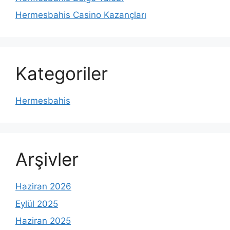
Hermesbahis Casino Kazançları
Kategoriler
Hermesbahis
Arşivler
Haziran 2026
Eylül 2025
Haziran 2025