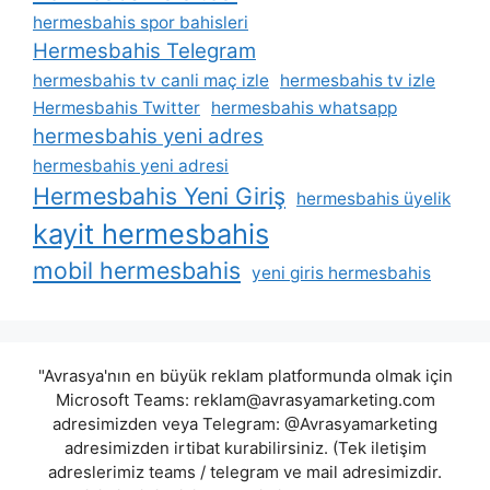
hermesbahis spor bahisleri
Hermesbahis Telegram
hermesbahis tv canli maç izle
hermesbahis tv izle
Hermesbahis Twitter
hermesbahis whatsapp
hermesbahis yeni adres
hermesbahis yeni adresi
Hermesbahis Yeni Giriş
hermesbahis üyelik
kayit hermesbahis
mobil hermesbahis
yeni giris hermesbahis
"Avrasya'nın en büyük reklam platformunda olmak için
Microsoft Teams:
reklam@avrasyamarketing.com
adresimizden veya Telegram: @Avrasyamarketing
adresimizden irtibat kurabilirsiniz. (Tek iletişim
adreslerimiz teams / telegram ve mail adresimizdir.