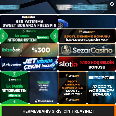
×
HERMESBAHİS GİRİŞ İÇİN TIKLAYINIZ!