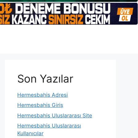
Son Yazılar
Hermesbahis Adresi
Hermesbahis Giriş
Hermesbahis Uluslararası Site
Hermesbahis Uluslararası
Kullanıcılar