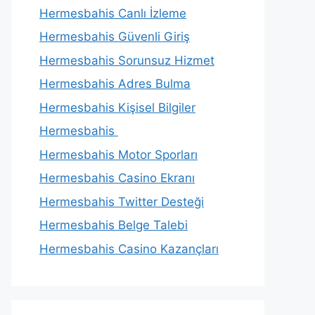
Hermesbahis Canlı İzleme
Hermesbahis Güvenli Giriş
Hermesbahis Sorunsuz Hizmet
Hermesbahis Adres Bulma
Hermesbahis Kişisel Bilgiler
Hermesbahis
Hermesbahis Motor Sporları
Hermesbahis Casino Ekranı
Hermesbahis Twitter Desteği
Hermesbahis Belge Talebi
Hermesbahis Casino Kazançları