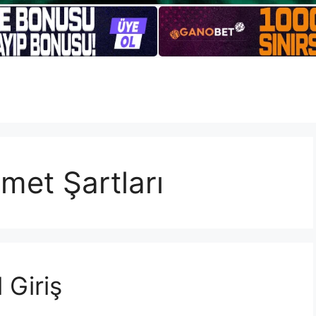
met Şartları
Giriş