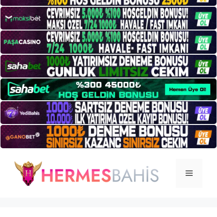
İçeriğe
atla
Menü