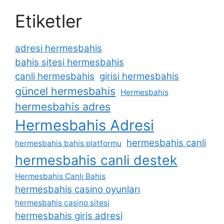
Etiketler
adresi hermesbahis
bahis sitesi hermesbahis
canli hermesbahis
girisi hermesbahis
güncel hermesbahis
Hermesbahis
hermesbahis adres
Hermesbahis Adresi
hermesbahis canli
hermesbahis bahis platformu
hermesbahis canli destek
Hermesbahis Canlı Bahis
hermesbahis casino oyunları
hermesbahis casino sitesi
hermesbahis giris adresi