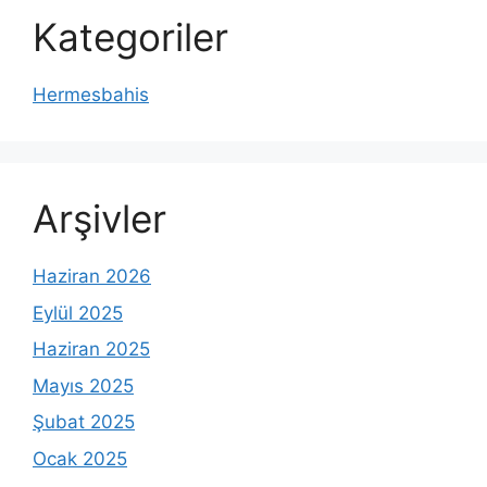
Kategoriler
Hermesbahis
Arşivler
Haziran 2026
Eylül 2025
Haziran 2025
Mayıs 2025
Şubat 2025
Ocak 2025