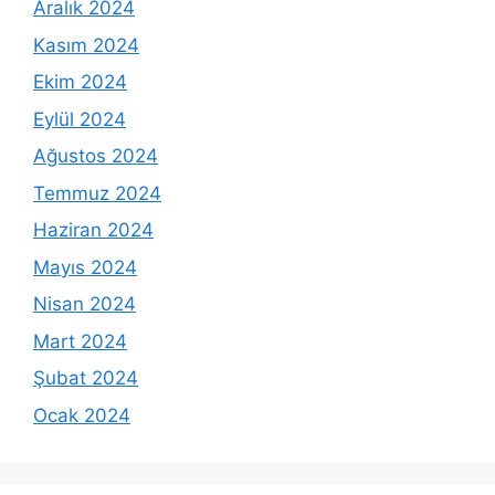
Aralık 2024
Kasım 2024
Ekim 2024
Eylül 2024
Ağustos 2024
Temmuz 2024
Haziran 2024
Mayıs 2024
Nisan 2024
Mart 2024
Şubat 2024
Ocak 2024