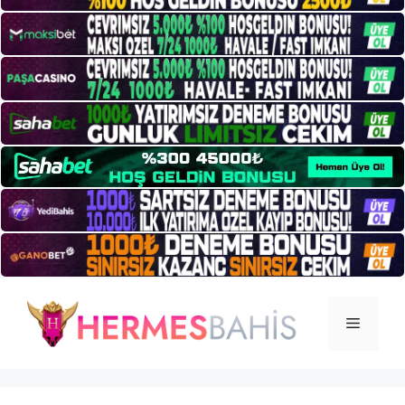
İçeriğe
atla
Menü