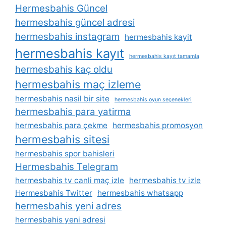
Hermesbahis Güncel
hermesbahis güncel adresi
hermesbahis instagram
hermesbahis kayit
hermesbahis kayıt
hermesbahis kayıt tamamla
hermesbahis kaç oldu
hermesbahis maç izleme
hermesbahis nasil bir site
hermesbahis oyun seçenekleri
hermesbahis para yatirma
hermesbahis para çekme
hermesbahis promosyon
hermesbahis sitesi
hermesbahis spor bahisleri
Hermesbahis Telegram
hermesbahis tv canli maç izle
hermesbahis tv izle
Hermesbahis Twitter
hermesbahis whatsapp
hermesbahis yeni adres
hermesbahis yeni adresi