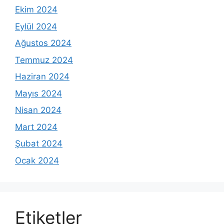
Ekim 2024
Eylül 2024
Ağustos 2024
Temmuz 2024
Haziran 2024
Mayıs 2024
Nisan 2024
Mart 2024
Şubat 2024
Ocak 2024
Etiketler