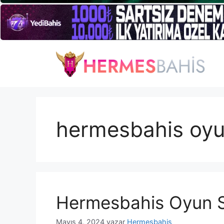
İçeriğe
atla
hermesbahis oyu
Hermesbahis Oyun 
Mayıs 4, 2024
yazar
Hermesbahis