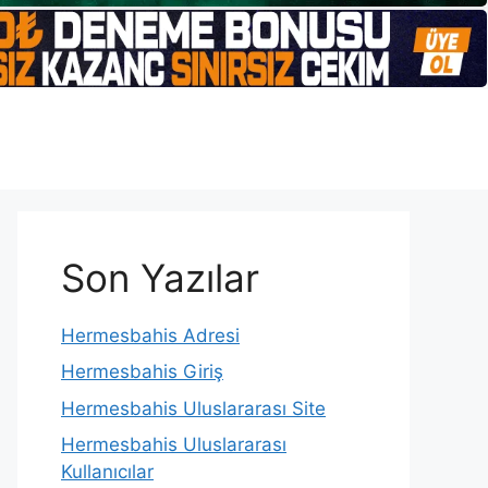
Son Yazılar
Hermesbahis Adresi
Hermesbahis Giriş
Hermesbahis Uluslararası Site
Hermesbahis Uluslararası
Kullanıcılar