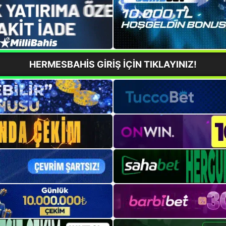
HERMESBAHİS GİRİŞ İÇİN TIKLAYINIZ!