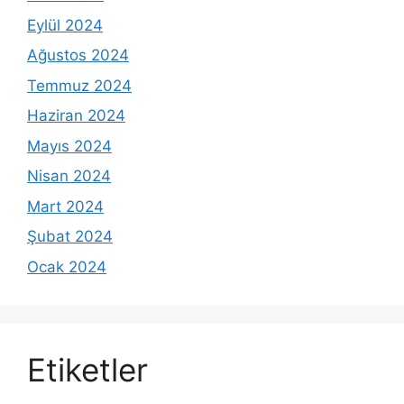
Eylül 2024
Ağustos 2024
Temmuz 2024
Haziran 2024
Mayıs 2024
Nisan 2024
Mart 2024
Şubat 2024
Ocak 2024
Etiketler