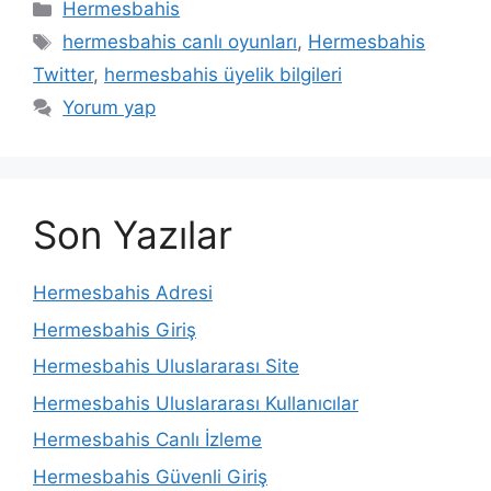
Kategoriler
Hermesbahis
Etiketler
hermesbahis canlı oyunları
,
Hermesbahis
Twitter
,
hermesbahis üyelik bilgileri
Yorum yap
Son Yazılar
Hermesbahis Adresi
Hermesbahis Giriş
Hermesbahis Uluslararası Site
Hermesbahis Uluslararası Kullanıcılar
Hermesbahis Canlı İzleme
Hermesbahis Güvenli Giriş