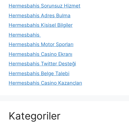
Hermesbahis Sorunsuz Hizmet
Hermesbahis Adres Bulma
Hermesbahis Kişisel Bilgiler
Hermesbahis
Hermesbahis Motor Sporları
Hermesbahis Casino Ekranı
Hermesbahis Twitter Desteği
Hermesbahis Belge Talebi
Hermesbahis Casino Kazançları
Kategoriler