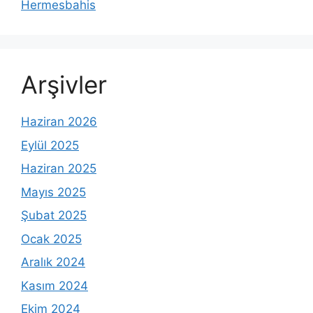
Hermesbahis
Arşivler
Haziran 2026
Eylül 2025
Haziran 2025
Mayıs 2025
Şubat 2025
Ocak 2025
Aralık 2024
Kasım 2024
Ekim 2024