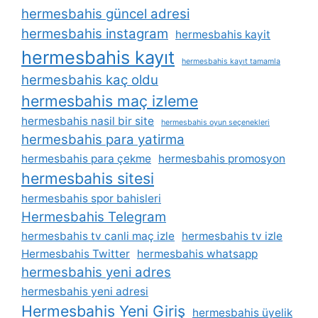
hermesbahis güncel adresi
hermesbahis instagram
hermesbahis kayit
hermesbahis kayıt
hermesbahis kayıt tamamla
hermesbahis kaç oldu
hermesbahis maç izleme
hermesbahis nasil bir site
hermesbahis oyun seçenekleri
hermesbahis para yatirma
hermesbahis para çekme
hermesbahis promosyon
hermesbahis sitesi
hermesbahis spor bahisleri
Hermesbahis Telegram
hermesbahis tv canli maç izle
hermesbahis tv izle
Hermesbahis Twitter
hermesbahis whatsapp
hermesbahis yeni adres
hermesbahis yeni adresi
Hermesbahis Yeni Giriş
hermesbahis üyelik