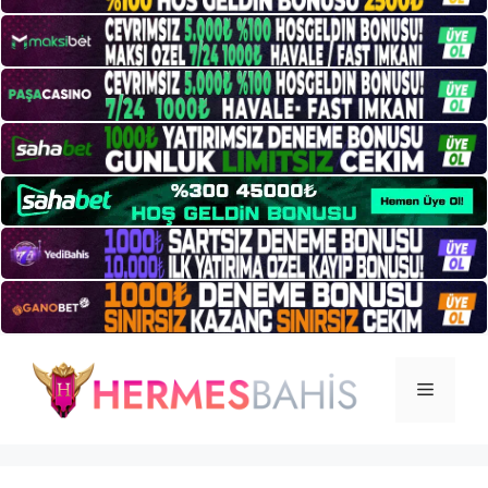
İçeriğe
atla
Menü