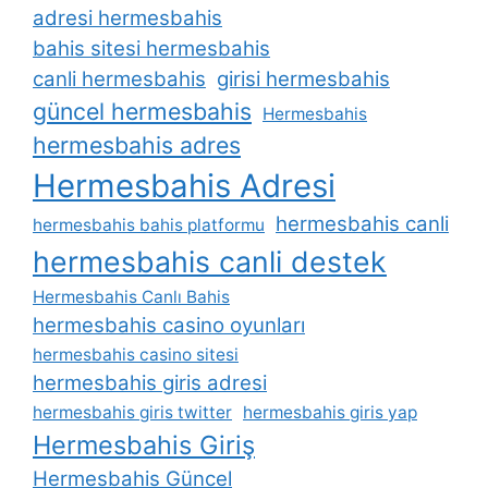
adresi hermesbahis
bahis sitesi hermesbahis
canli hermesbahis
girisi hermesbahis
güncel hermesbahis
Hermesbahis
hermesbahis adres
Hermesbahis Adresi
hermesbahis canli
hermesbahis bahis platformu
hermesbahis canli destek
Hermesbahis Canlı Bahis
hermesbahis casino oyunları
hermesbahis casino sitesi
hermesbahis giris adresi
hermesbahis giris twitter
hermesbahis giris yap
Hermesbahis Giriş
Hermesbahis Güncel