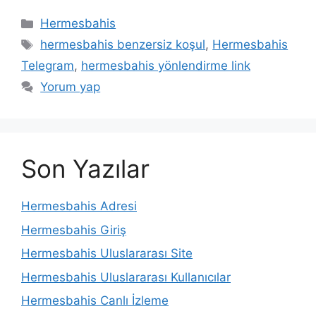
Kategoriler
Hermesbahis
Etiketler
hermesbahis benzersiz koşul
,
Hermesbahis
Telegram
,
hermesbahis yönlendirme link
Yorum yap
Son Yazılar
Hermesbahis Adresi
Hermesbahis Giriş
Hermesbahis Uluslararası Site
Hermesbahis Uluslararası Kullanıcılar
Hermesbahis Canlı İzleme