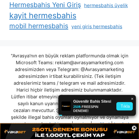
Hermesbahis Yeni Giriş
hermesbahis üyelik
kayit hermesbahis
mobil hermesbahis
yeni giris hermesbahis
"Avrasya'nın en büyük reklam platformunda olmak için
Microsoft Teams:
reklam@avrasyamarketing.com
adresimizden veya Telegram: @Avrasyamarketing
adresimizden irtibat kurabilirsiniz. (Tek iletişim
adreslerimiz teams / telegram ve mail adresimizdir.
Harici hiçbir iletişim adresimiz bulunmamaktadır.
Lütfen itibar etmeyiniz.) Türkiye yasalarına göre 7258
sayılı kanun uyarınca yasa dışı bahis oynamanın
cezaları mevcuttur. Şu an bulunduğunuz site hiç bir
şekilde illegal bahis oyunları oynatmıyor ve oynamaya
aracı olmuyordur.
bahisnow
|
neyine
|
weltbet
|
tumbet
×
|
duobahis
|
pribet
|
pokerklas
|
tumbet
"